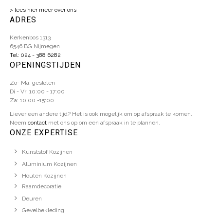
> lees hier meer over ons
ADRES
Kerkenbos 1313
6546 BG Nijmegen
Tel: 024 - 388 6282
OPENINGSTIJDEN
Zo- Ma: gesloten
Di - Vr: 10:00 - 17:00
Za: 10:00 -15:00
Liever een andere tijd? Het is ook mogelijk om op afspraak te komen.
Neem
contact
met ons op om een afspraak in te plannen.
ONZE EXPERTISE
Kunststof Kozijnen
Aluminium Kozijnen
Houten Kozijnen
Raamdecoratie
Deuren
Gevelbekleding