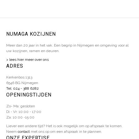
NUMAGA KOZIJNEN
Meer dan 20 jaar in het vak. Een begrip in Nijmegen en omgeving voor al
uw kozijnen, ramen en deuren.
> lees hier meer over ons
ADRES
Kerkenbos 1313
6546 BG Nijmegen
Tel: 024 - 388 6282
OPENINGSTIJDEN
Zo- Ma: gesloten
Di - Vr: 10:00 - 17:00
Za: 10:00 -15:00
Liever een andere tijd? Het is ook mogelijk om op afspraak te komen.
Neem
contact
met ons op om een afspraak in te plannen.
ONZE EXPERTISE